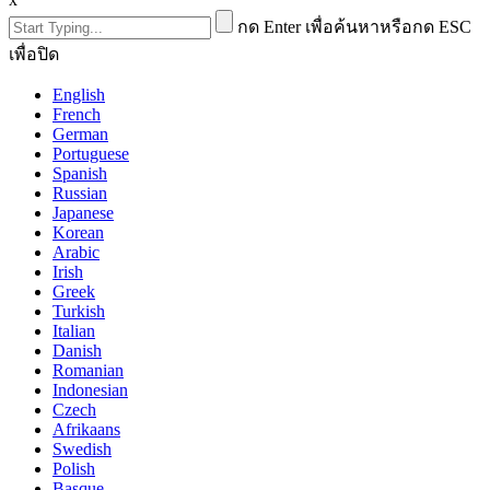
กด Enter เพื่อค้นหาหรือกด ESC
เพื่อปิด
English
French
German
Portuguese
Spanish
Russian
Japanese
Korean
Arabic
Irish
Greek
Turkish
Italian
Danish
Romanian
Indonesian
Czech
Afrikaans
Swedish
Polish
Basque