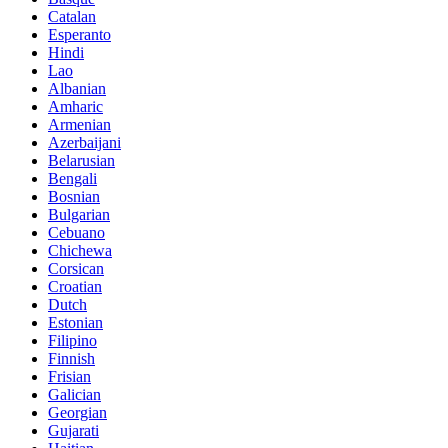
Catalan
Esperanto
Hindi
Lao
Albanian
Amharic
Armenian
Azerbaijani
Belarusian
Bengali
Bosnian
Bulgarian
Cebuano
Chichewa
Corsican
Croatian
Dutch
Estonian
Filipino
Finnish
Frisian
Galician
Georgian
Gujarati