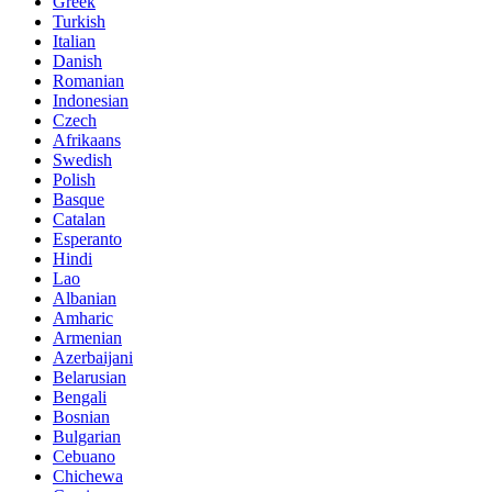
Greek
Turkish
Italian
Danish
Romanian
Indonesian
Czech
Afrikaans
Swedish
Polish
Basque
Catalan
Esperanto
Hindi
Lao
Albanian
Amharic
Armenian
Azerbaijani
Belarusian
Bengali
Bosnian
Bulgarian
Cebuano
Chichewa