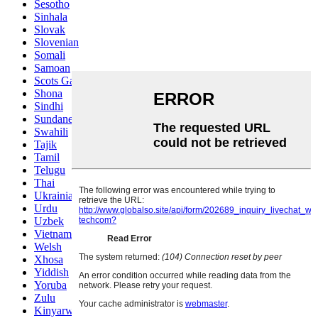
Sesotho
Sinhala
Slovak
Slovenian
Somali
Samoan
Scots Gaelic
Shona
Sindhi
Sundanese
Swahili
Tajik
Tamil
Telugu
Thai
Ukrainian
Urdu
Uzbek
Vietnamese
Welsh
Xhosa
Yiddish
Yoruba
Zulu
Kinyarwanda