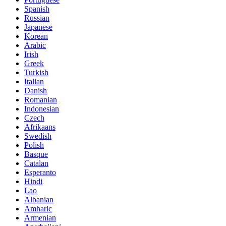
Spanish
Russian
Japanese
Korean
Arabic
Irish
Greek
Turkish
Italian
Danish
Romanian
Indonesian
Czech
Afrikaans
Swedish
Polish
Basque
Catalan
Esperanto
Hindi
Lao
Albanian
Amharic
Armenian